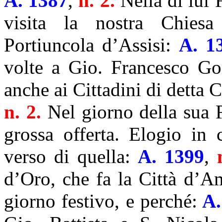
A. 1387
,
n. 2.
Nella di lui
visita la nostra Chiesa
Portiuncola d’Assisi:
A. 1
volte a Gio. Francesco G
anche ai Cittadini di detta C
n. 2.
Nel giorno della sua F
grossa offerta. Elogio in c
verso di quella:
A. 1399
,
d’Oro, che fa la Città d’A
giorno festivo, e perché:
A.