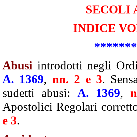
SECOLI 
INDICE VOL
*******
Abusi
introdotti negli Or
A.
1369
,
nn. 2 e 3
. Sens
sudetti abusi:
A.
1369
,
n
Apostolici Regolari corret
e 3
.