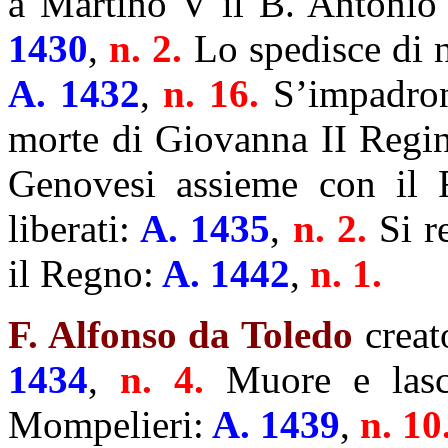
a Martino V il B. Antonio 
1430
,
n. 2.
Lo spedisce di 
A. 1432
,
n. 16.
S’impadron
morte di Giovanna II Regina
Genovesi assieme con il 
liberati:
A. 1435
,
n. 2.
Si r
il Regno:
A. 1442
,
n. 1.
F. Alfonso da Toledo
creat
1434
,
n. 4.
Muore e lasci
Mompelieri:
A. 1439
,
n. 10