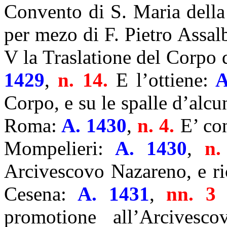
Convento di S. Maria della
per mezo di F. Pietro Assal
V la Traslatione del Corpo
1429
,
n. 14.
E l’ottiene:
A
Corpo, e su le spalle d’alcu
Roma:
A. 1430
,
n. 4.
E’ co
Mompelieri:
A. 1430
,
n.
Arcivescovo Nazareno, e ri
Cesena:
A. 1431
,
nn. 3 
promotione all’Arcivesc