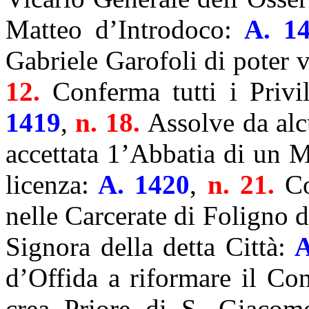
Matteo d’Introdoco:
A. 14
Gabriele Garofoli di poter v
12.
Conferma tutti i Privi
1419
,
n. 18.
Assolve da al
accettata 1’Abbatia di un M
licenza:
A. 1420
,
n. 21.
C
nelle Carcerate di Foligno d
Signora della detta Città:
A
d’Offida a riformare il Co
crea Priore di S. Giacom