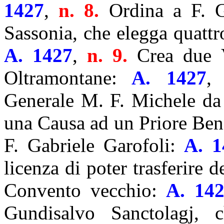
1427
,
n. 8.
Ordina a F. G
Sassonia, che elegga quattr
A. 1427
,
n. 9.
Crea due V
Oltramontane:
A. 1427
,
Generale M. F. Michele da
una Causa ad un Priore Bene
F. Gabriele Garofoli:
A. 1
licenza di poter trasferire d
Convento vecchio:
A. 142
Gundisalvo Sanctolagj, c