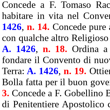
Concede a F. Tomaso Rache
habitare in vita nel Conve
1426
,
n. 14.
Concede pure a
con qualche altro Religioso
A. 1426
,
n. 18.
Ordina a F
fondare il Convento di nuo
Terra:
A. 1426
,
n. 19.
Ottie
Bolla fatta per il buon gov
3.
Concede a F. Gobellino Bo
di Penitentiere Apostolico c