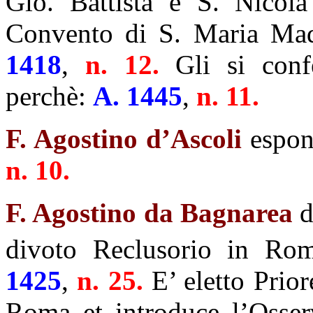
Gio. Battista e S. Nicola
Convento di S. Maria Madd
1418
,
n. 12.
Gli si con
perchè:
A. 1445
,
n. 11.
F. Agostino d’Ascoli
espone
n. 10.
F. Agostino da Bagnarea
d
divoto Reclusorio in Ro
1425
,
n. 25.
E’ eletto Prio
Roma et introduce l’Osser