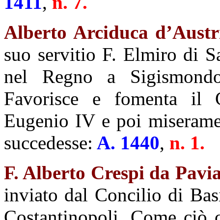
1411
,
n. 7.
Alberto Arciduca d’Austr
suo servitio F. Elmiro di S
nel Regno a Sigismondo
Favorisce e fomenta il C
Eugenio IV e poi miseram
succedesse:
A. 1440
,
n. 1.
F. Alberto Crespi da Pavi
inviato dal Concilio di Bas
Costantinopoli. Come ciò c