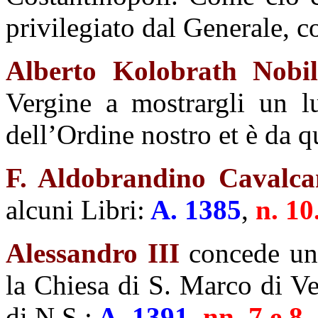
privilegiato dal Generale, 
Alberto Kolobrath Nobi
Vergine a mostrargli un 
dell’Ordine nostro et è da q
F. Aldobrandino Cavalca
alcuni Libri:
A. 1385
,
n. 10
Alessandro III
concede una
la Chiesa di S. Marco di Ve
di N.S.:
A. 1391
,
nn. 7 e 8.